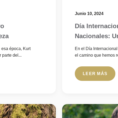
Junio 10, 2024
ro
Día Internacio
eza
Nacionales: U
próximas gen
 esa época, Kurt
En el Día Internaciona
parte del...
el camino que hemos rec
LEER MÁS