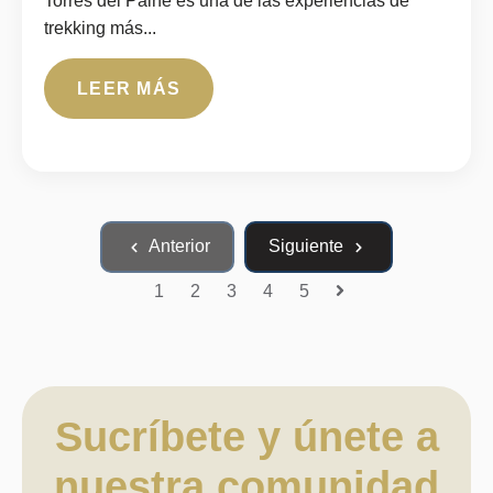
Torres del Paine es una de las experiencias de
trekking más...
LEER MÁS
Anterior
Siguiente
1
2
3
4
5
Siguiente
Sucríbete y únete a
nuestra comunidad